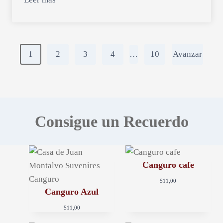
P
1
2
3
4
…
10
Avanzar
o
s
t
Consigue un Recuerdo
s
n
Canguro cafe
a
$
11,00
Canguro Azul
v
$
11,00
i