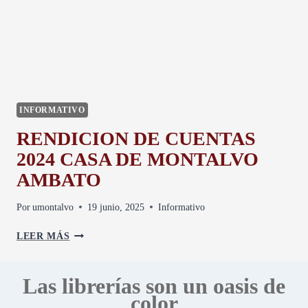
E
N
D
I
C
I
Ó
INFORMATIVO
N
D
RENDICION DE CUENTAS
E
2024 CASA DE MONTALVO
C
U
AMBATO
E
N
Por
umontalvo
19 junio, 2025
Informativo
T
A
R
LEER MÁS
S
E
2
N
0
D
Las librerías son un oasis de
2
I
color
5
C