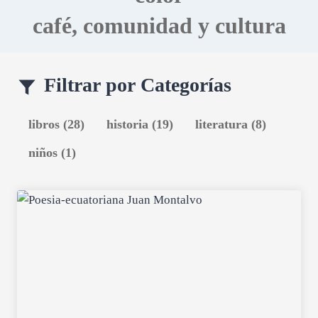
I
café, comunidad y cultura
O
N
D
E
Filtrar por Categorías
C
U
E
libros (28)
historia (19)
literatura (8)
N
T
niños (1)
A
S
2
0
2
4
C
A
S
A
D