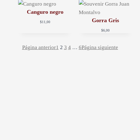
g
Canguro negro
Gorra Gris
$
11,00
a
$
6,00
t
Página anterior
1
2
3
4
…
6
Página siguiente
i
o
n