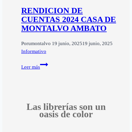
2025
RENDICION DE
CUENTAS 2024 CASA DE
MONTALVO AMBATO
Por
umontalvo
19 junio, 2025
19 junio, 2025
Informativo
RENDICION
Leer más
DE
CUENTAS
2024
CASA
DE
Las librerías son un
oasis de color
MONTALVO
AMBATO