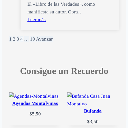
El «Libro de las Verdades», como
manifiesta su autor. Obra…
Leer más
Posts
1
2
3
4
…
10
Avanzar
navigation
Consigue un Recuerdo
Agendas Montalvinas
Bufanda
$
5,50
$
3,50