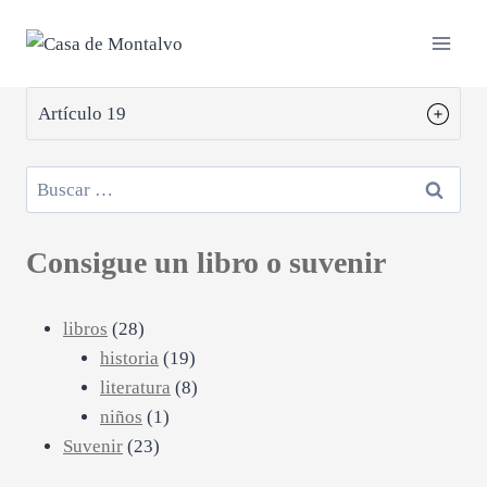
Saltar
al
contenido
Artículo 19
Buscar:
Consigue un libro o suvenir
28
libros
28
productos
19
historia
19
productos
8
literatura
8
1
productos
niños
1
23
producto
Suvenir
23
productos