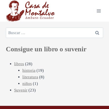
Saltar
al
contenido
Buscar:
Consigue un libro o suvenir
28
libros
28
productos
19
historia
19
productos
8
literatura
8
1
productos
niños
1
23
producto
Suvenir
23
productos