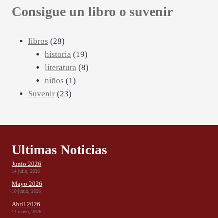
Consigue un libro o suvenir
28
libros
28
productos
19
historia
19
productos
8
literatura
8
1
productos
niños
1
23
producto
Suvenir
23
productos
Ultimas Noticias
Junio 2026
14 julio, 2026
Mayo 2026
10 junio, 2026
Abril 2026
14 mayo, 2026