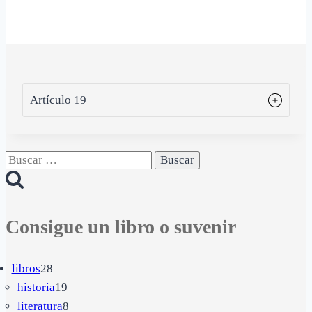
Artículo 19
Buscar:
Consigue un libro o suvenir
28
libros
28
productos
19
historia
19
productos
8
literatura
8