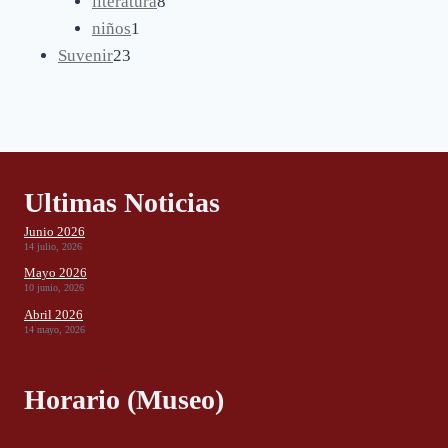
productos
8
literatura
8
1
productos
niños
1
23
producto
Suvenir
23
productos
Ultimas Noticias
Junio 2026
14 julio, 2026
Mayo 2026
10 junio, 2026
Abril 2026
14 mayo, 2026
Horario (Museo)