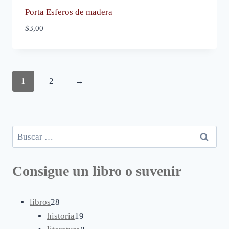
Porta Esferos de madera
$
3,00
1
2
→
Buscar:
Consigue un libro o suvenir
28
libros
28
productos
19
historia
19