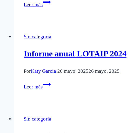
Plan
Leer más
anual
de
contrataciones
2024
Sin categoría
Informe anual LOTAIP 2024
Por
Katy Garcia
26 mayo, 2025
26 mayo, 2025
Informe
Leer más
anual
LOTAIP
2024
Sin categoría