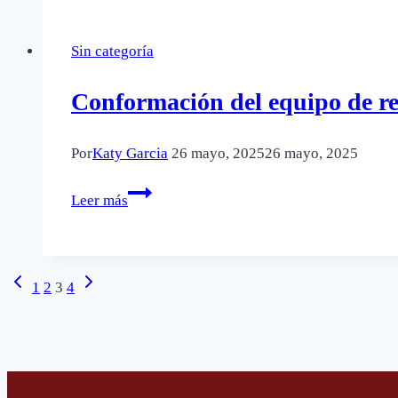
Sin categoría
Conformación del equipo de re
Por
Katy Garcia
26 mayo, 2025
26 mayo, 2025
Conformación
Leer más
del
equipo
de
Página
Siguiente
Navegación
1
2
3
4
rendición
anterior
página
de
de
cuentas
página