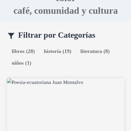
I
café, comunidad y cultura
O
N
D
E
Filtrar por Categorías
C
U
E
libros (28)
historia (19)
literatura (8)
N
T
niños (1)
A
S
2
0
2
4
C
A
S
A
D