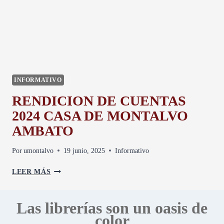
E
N
D
I
C
I
Ó
INFORMATIVO
N
D
RENDICION DE CUENTAS
E
2024 CASA DE MONTALVO
C
U
AMBATO
E
N
Por
umontalvo
19 junio, 2025
Informativo
T
A
R
LEER MÁS
S
E
2
N
0
D
Las librerías son un oasis de
2
I
color
5
C