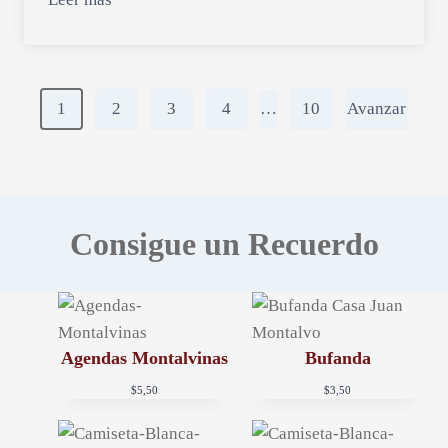
P
1
2
3
4
…
10
Avanzar
o
s
t
Consigue un Recuerdo
s
n
a
Agendas Montalvinas
Bufanda
$
5,50
$
3,50
v
i