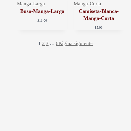
g
Buso-Manga-Larga
Camiseta-Blanca-
Manga-Corta
$
11,00
a
$
5,00
t
1
2
3
…
6
Página siguiente
i
o
n