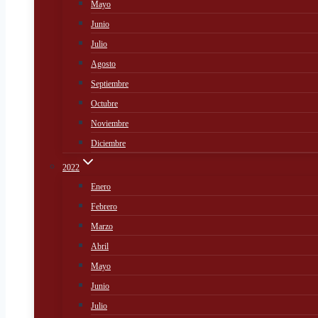
Mayo
Junio
Julio
Agosto
Septiembre
Octubre
Noviembre
Diciembre
2022
Enero
Febrero
Marzo
Abril
Mayo
Junio
Julio