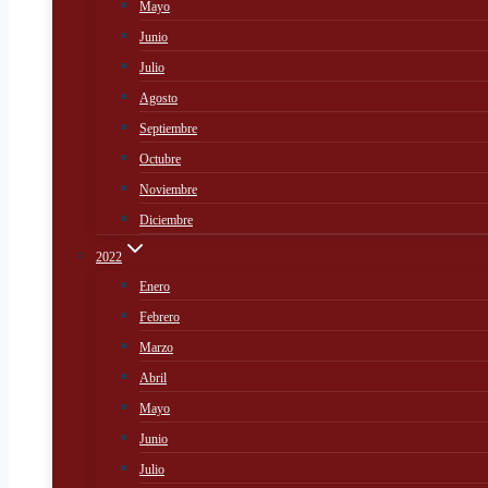
Mayo
Junio
Julio
Agosto
Septiembre
Octubre
Noviembre
Diciembre
2022
Enero
Febrero
Marzo
Abril
Mayo
Junio
Julio