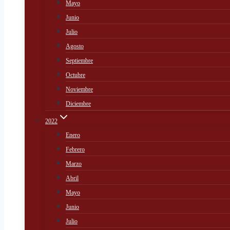
Mayo
Junio
Julio
Agosto
Septiembre
Octubre
Noviembre
Diciembre
2022
Enero
Febrero
Marzo
Abril
Mayo
Junio
Julio