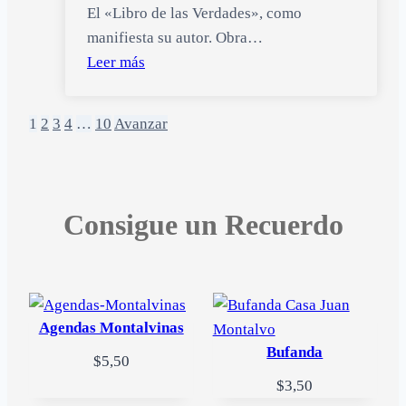
El «Libro de las Verdades», como
manifiesta su autor. Obra…
Leer más
Posts
1
2
3
4
…
10
Avanzar
navigation
Consigue un Recuerdo
Agendas Montalvinas
Bufanda
$
5,50
$
3,50