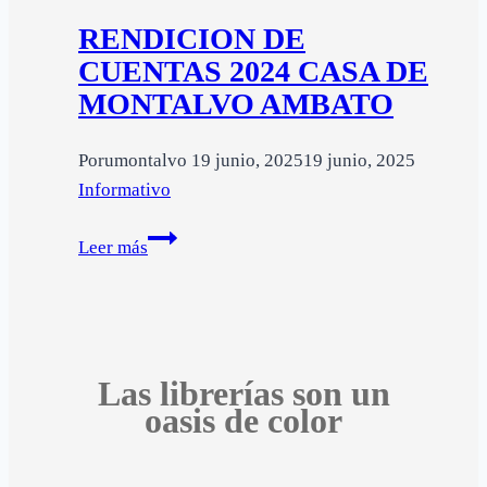
2025
RENDICION DE
CUENTAS 2024 CASA DE
MONTALVO AMBATO
Por
umontalvo
19 junio, 2025
19 junio, 2025
Informativo
RENDICION
Leer más
DE
CUENTAS
2024
CASA
DE
Las librerías son un
oasis de color
MONTALVO
AMBATO